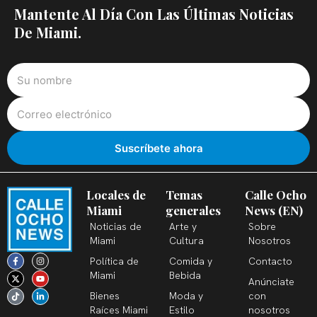
Mantente Al Día Con Las Últimas Noticias
De Miami.
Locales de
Temas
Calle Ocho
Miami
generales
News (EN)
Noticias de
Arte y
Sobre
Miami
Cultura
Nosotros
F
X
T
I
Y
L
Política de
Comida y
Contacto
a
-
i
n
o
i
c
t
k
s
u
n
Miami
Bebida
Anúnciate
e
w
t
t
t
k
b
i
o
a
u
e
Bienes
Moda y
con
o
t
k
g
b
d
o
t
r
e
i
Raíces Miami
Estilo
nosotros
k
e
a
n