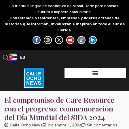
Skip
La fuente bilingüe de confianza de Miami-Dade para noticias,
to
cultura e impacto comunitario.
content
Conectamos a residentes, empresas y líderes a través de
historias que informan, involucran e inspiran en todo el sur de
Florida.
F
I
X
Y
T
L
a
n
-
o
i
i
c
s
t
u
k
n
e
t
w
t
t
k
b
a
i
u
o
e
ES
EN
o
g
t
b
k
d
o
r
t
e
i
k
a
e
n
-
m
r
-
f
i
n
El compromiso de Care Resource
con el progreso: conmemoración
del Día Mundial del SIDA 2024
Calle Ocho News
diciembre 1, 2024
Sin comentarios