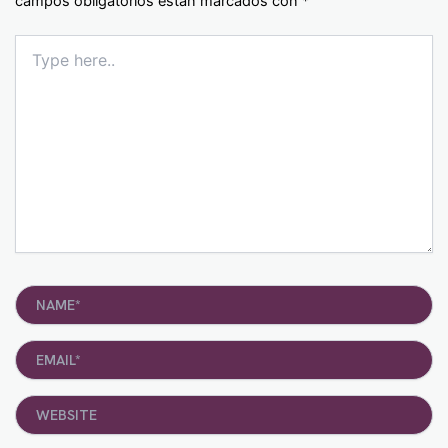
campos obligatorios están marcados con
*
Type
here..
Name*
Email*
Website