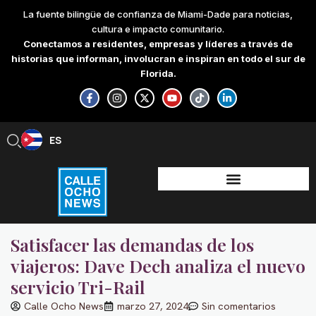
Skip
La fuente bilingüe de confianza de Miami-Dade para noticias,
to
cultura e impacto comunitario.
content
Conectamos a residentes, empresas y líderes a través de
historias que informan, involucran e inspiran en todo el sur de
Florida.
F
I
X
Y
T
L
a
n
-
o
i
i
c
s
t
u
k
n
e
t
w
t
t
k
b
a
i
u
o
e
ES
EN
o
g
t
b
k
d
o
r
t
e
i
k
a
e
n
-
m
r
-
f
i
n
Satisfacer las demandas de los
viajeros: Dave Dech analiza el nuevo
servicio Tri-Rail
Calle Ocho News
marzo 27, 2024
Sin comentarios