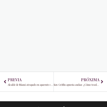
Prev
Ne
PREVIA
PRÓXIMA
Alcalde de Miami atrapado en aparente conflicto de intereses
Ken Griffin apuesta audaz: ¿Cómo trasladar Citadel a Miami sacudió los cimientos de Wall Street