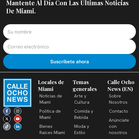
Mantente Al Día Con Las Últimas Noticias
De Miami.
Locales de
Temas
Calle Ocho
Miami
generales
News (EN)
Noticias de
Arte y
Sobre
Miami
Cultura
Nosotros
F
X
T
I
Y
L
Política de
Comida y
Contacto
a
-
i
n
o
i
c
t
k
s
u
n
Miami
Bebida
Anúnciate
e
w
t
t
t
k
b
i
o
a
u
e
Bienes
Moda y
con
o
t
k
g
b
d
o
t
r
e
i
Raíces Miami
Estilo
nosotros
k
e
a
n
-
r
m
-