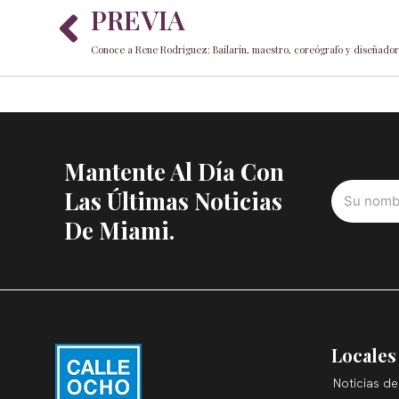
Prev
PREVIA
Conoce a Rene Rodriguez: Bailarín, maestro, coreógrafo y diseñador
Mantente Al Día Con
Las Últimas Noticias
De Miami.
Locales
Noticias de