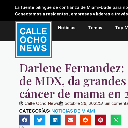
Skip
La fuente bilingüe de confianza de Miami-Dade para noti
to
Conectamos a residentes, empresas y líderes a través de
content
Noticias
Temas
Top M
Darlene Fernandez: 
de MDX, da grandes
cáncer de mama en 
Calle Ocho News
octubre 28, 2022
Sin comenta
CATEGORÍAS:
NOTICIAS DE MIAMI