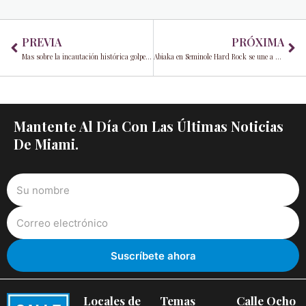
Prev
Ne
PREVIA
PRÓXIMA
Mas sobre la incautación histórica golpea de cerca en el sur de Florida
Abiaka en Seminole Hard Rock se une a Michelle Bernstein para un pop-up culinario único
Mantente Al Día Con Las Últimas Noticias
De Miami.
Locales de
Temas
Calle Ocho