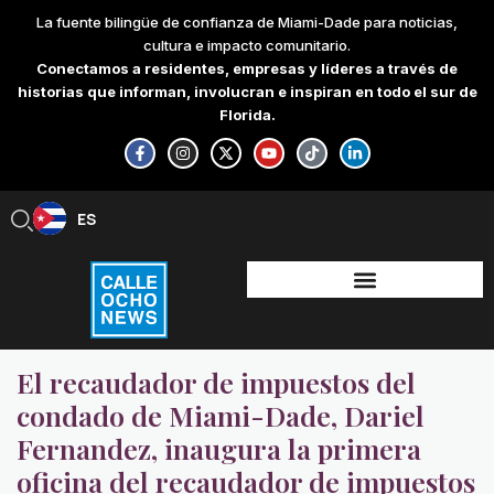
Skip
La fuente bilingüe de confianza de Miami-Dade para noticias,
to
cultura e impacto comunitario.
content
Conectamos a residentes, empresas y líderes a través de
historias que informan, involucran e inspiran en todo el sur de
Florida.
F
I
X
Y
T
L
a
n
-
o
i
i
c
s
t
u
k
n
e
t
w
t
t
k
b
a
i
u
o
e
ES
EN
o
g
t
b
k
d
o
r
t
e
i
k
a
e
n
-
m
r
-
f
i
n
El recaudador de impuestos del
condado de Miami-Dade, Dariel
Fernandez, inaugura la primera
oficina del recaudador de impuestos