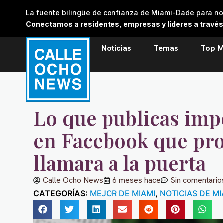
Skip
La fuente bilingüe de confianza de Miami-Dade para noti
to
Conectamos a residentes, empresas y líderes a través de
content
Noticias
Temas
Top M
Lo que publicas imp
en Facebook que pro
llamara a la puerta
Calle Ocho News
6 meses hace
Sin comentario
CATEGORÍAS:
MEJOR DE MIAMI
,
NOTICIAS DE MI