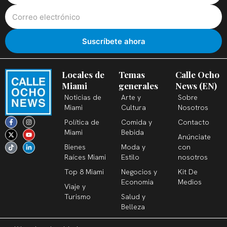
Locales de
Temas
Calle Ocho
Miami
generales
News (EN)
Noticias de
Arte y
Sobre
Miami
Cultura
Nosotros
F
X
T
I
Y
L
Política de
Comida y
Contacto
a
-
i
n
o
i
c
t
k
s
u
n
Miami
Bebida
Anúnciate
e
w
t
t
t
k
b
i
o
a
u
e
Bienes
Moda y
con
o
t
k
g
b
d
o
t
r
e
i
Raíces Miami
Estilo
nosotros
k
e
a
n
-
r
m
-
Top 8 Miami
Negocios y
Kit De
f
i
n
Economia
Medios
Viaje y
Turismo
Salud y
Belleza