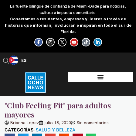
Skip
La fuente bilingüe de confianza de Miami-Dade para noticias,
to
cultura e impacto comunitario.
content
Conectamos a residentes, empresas y líderes a través de
historias que informan, involucran e inspiran en todo el sur de
Florida.
F
I
X
Y
T
L
a
n
-
o
i
i
c
s
t
u
k
n
e
t
w
t
t
k
b
a
i
u
o
e
ES
EN
o
g
t
b
k
d
o
r
t
e
i
k
a
e
n
-
m
r
-
f
i
n
"Club Feeling Fit" para adultos
mayores
Brianna Lopez
julio 18, 2020
Sin comentarios
CATEGORÍAS:
SALUD Y BELLEZA