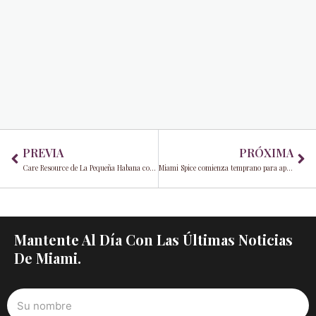
Prev
Ne
PREVIA
PRÓXIMA
Care Resource de La Pequeña Habana compra un edificio
Miami Spice comienza temprano para apoyar restaurantes locales
Mantente Al Día Con Las Últimas Noticias
De Miami.