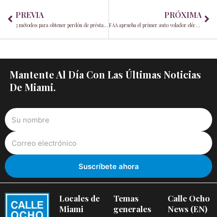
Prev
Ne
PREVIA
PRÓXIMA
3 métodos para obtener perdón de préstamo federal para estudiantes
FAA aprueba el primer auto volador eléctrico del mundo; pedidos anticipados están abiertos
Mantente Al Día Con Las Últimas Noticias
De Miami.
Locales de
Temas
Calle Ocho
Miami
generales
News (EN)