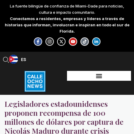
Skip
La fuente bilingüe de confianza de Miami-Dade para noticias,
to
cultura e impacto comunitario.
content
Conectamos a residentes, empresas y líderes a través de
historias que informan, involucran e inspiran en todo el sur de
Florida.
F
I
X
Y
T
L
a
n
-
o
i
i
c
s
t
u
k
n
e
t
w
t
t
k
b
a
i
u
o
e
ES
EN
o
g
t
b
k
d
o
r
t
e
i
k
a
e
n
-
m
r
-
f
i
n
Legisladores estadounidenses
proponen recompensa de 100
millones de dólares por captura de
Nicolás Maduro durante crisis