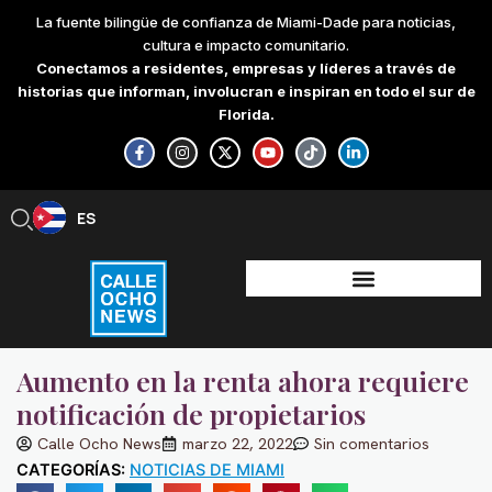
Skip
La fuente bilingüe de confianza de Miami-Dade para noticias,
to
cultura e impacto comunitario.
content
Conectamos a residentes, empresas y líderes a través de
historias que informan, involucran e inspiran en todo el sur de
Florida.
F
I
X
Y
T
L
a
n
-
o
i
i
c
s
t
u
k
n
e
t
w
t
t
k
b
a
i
u
o
e
ES
EN
o
g
t
b
k
d
o
r
t
e
i
k
a
e
n
-
m
r
-
f
i
n
Aumento en la renta ahora requiere
notificación de propietarios
Calle Ocho News
marzo 22, 2022
Sin comentarios
CATEGORÍAS:
NOTICIAS DE MIAMI