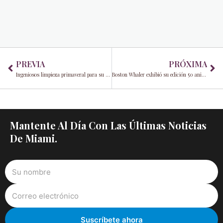
Prev
Ne
PREVIA
PRÓXIMA
Ingeniosos limpieza primaveral para su hogar
Boston Whaler exhibió su edición 50 aniversario de el 420 Outrage
Mantente Al Día Con Las Últimas Noticias
De Miami.