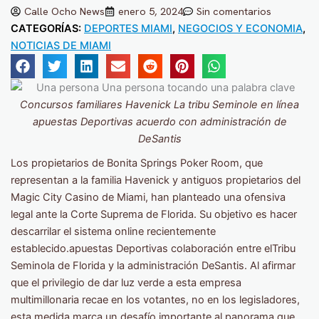
Calle Ocho News
enero 5, 2024
Sin comentarios
CATEGORÍAS:
DEPORTES MIAMI
,
NEGOCIOS Y ECONOMIA
,
NOTICIAS DE MIAMI
Concursos familiares Havenick La tribu Seminole en línea
apuestas Deportivas acuerdo con administración de
DeSantis
Los propietarios de Bonita Springs Poker Room, que
representan a la familia Havenick y antiguos propietarios del
Magic City Casino de Miami, han planteado una ofensiva
legal ante la Corte Suprema de Florida. Su objetivo es hacer
descarrilar el sistema online recientemente
establecido.apuestas Deportivas colaboración entre elTribu
Seminola de Florida y la administración DeSantis. Al afirmar
que el privilegio de dar luz verde a esta empresa
multimillonaria recae en los votantes, no en los legisladores,
esta medida marca un desafío importante al panorama que