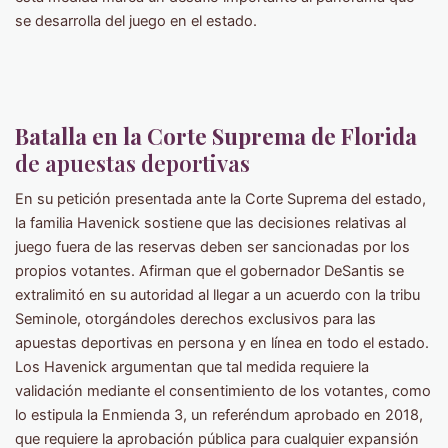
se desarrolla del juego en el estado.
Batalla en la Corte Suprema de Florida
de apuestas deportivas
En su petición presentada ante la Corte Suprema del estado,
la familia Havenick sostiene que las decisiones relativas al
juego fuera de las reservas deben ser sancionadas por los
propios votantes. Afirman que el gobernador DeSantis se
extralimitó en su autoridad al llegar a un acuerdo con la tribu
Seminole, otorgándoles derechos exclusivos para las
apuestas deportivas en persona y en línea en todo el estado.
Los Havenick argumentan que tal medida requiere la
validación mediante el consentimiento de los votantes, como
lo estipula la Enmienda 3, un referéndum aprobado en 2018,
que requiere la aprobación pública para cualquier expansión