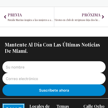
Prev
Ne
PREVIA
PRÓXIMA
Natalie Marino inspira a las mujeres a ampliar su presencia en el sector tecnológico
Tiroteo en club de striptease deja dos heridos
Mantente Al Día Con Las Últimas Noticias
De Miami.
Locales de
Temas
Calle Ocho