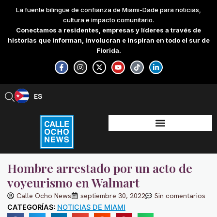
Skip
La fuente bilingüe de confianza de Miami-Dade para noticias,
to
cultura e impacto comunitario.
content
Conectamos a residentes, empresas y líderes a través de
historias que informan, involucran e inspiran en todo el sur de
Florida.
F
I
X
Y
T
L
a
n
-
o
i
i
c
s
t
u
k
n
e
t
w
t
t
k
b
a
i
u
o
e
ES
EN
o
g
t
b
k
d
o
r
t
e
i
k
a
e
n
-
m
r
-
f
i
n
Hombre arrestado por un acto de
voyeurismo en Walmart
Calle Ocho News
septiembre 30, 2022
Sin comentarios
CATEGORÍAS:
NOTICIAS DE MIAMI