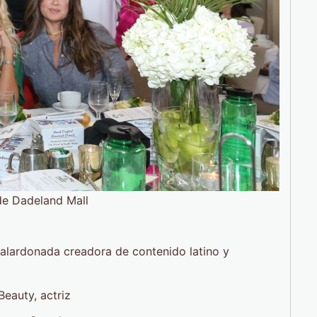
eting de Dadeland Mall
stróloga
galardonada creadora de contenido latino y
atano Beauty, actriz