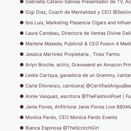
● Gabriella Catano-Salinas Presentador d
● Gigi Diaz, Coach de Mentalidad y CEO
● Ibis Luis, Marketing Plasencia Cigars and 
● Laura Candeau, Directora de Ventas Divine 
● Marlene Maseda, Publicist & CEO Fusion 4 Me
● Jessica Martinez Propietaria , Tinez Far
● Arlyn Broche, actriz, Gravesend en Amaz
● Leslie Cartaya, ganadora de un Grammy, can
● Carla Dilorenzo, carnicera| @CertifiedAngusBe
● Annie Vasquez, escritora @TheFashionPoet |
● Janie Flores, Anfitriona Janie Flores Live 
● Monica Pardo, CEO Monica Pardo E
● Bianca Espinosa @TheScotchGirl