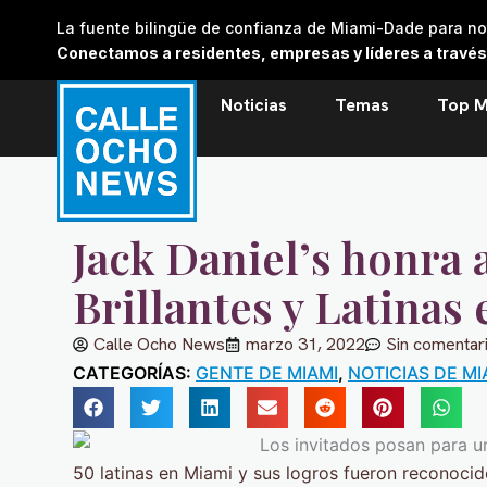
Skip
La fuente bilingüe de confianza de Miami-Dade para noti
to
Conectamos a residentes, empresas y líderes a través de
content
Noticias
Temas
Top M
Jack Daniel’s honra 
Brillantes y Latinas
Calle Ocho News
marzo 31, 2022
Sin comentar
CATEGORÍAS:
GENTE DE MIAMI
,
NOTICIAS DE MI
50 latinas en Miami y sus logros fueron reconocid