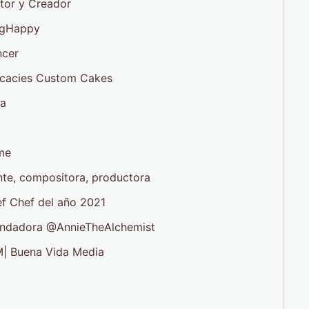
e TV, Actor y Creador
 @SeizingHappy
Influencer
Delicacies Custom Cakes
dia
ms
on Prime
tante, compositora, productora
ef Chef del año 2021
 Fundadora @AnnieTheAlchemist
880AM| Buena Vida Media
vents