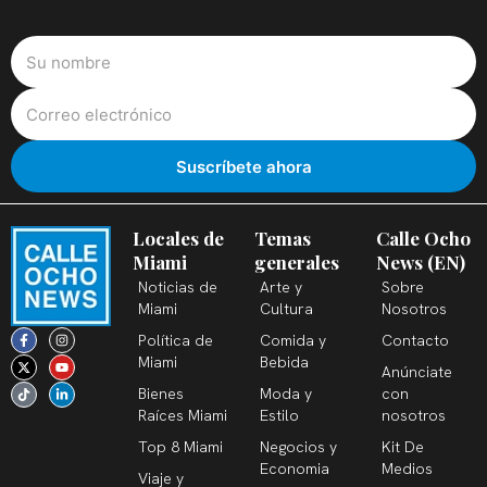
Locales de
Temas
Calle Ocho
Miami
generales
News (EN)
Noticias de
Arte y
Sobre
Miami
Cultura
Nosotros
F
X
T
I
Y
L
Política de
Comida y
Contacto
a
-
i
n
o
i
c
t
k
s
u
n
Miami
Bebida
Anúnciate
e
w
t
t
t
k
b
i
o
a
u
e
Bienes
Moda y
con
o
t
k
g
b
d
o
t
r
e
i
Raíces Miami
Estilo
nosotros
k
e
a
n
-
r
m
-
Top 8 Miami
Negocios y
Kit De
f
i
n
Economia
Medios
Viaje y