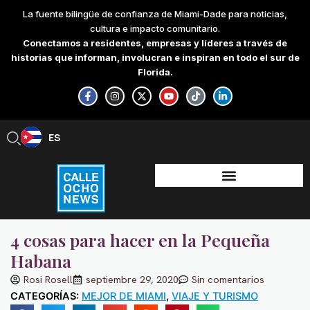
Skip
La fuente bilingüe de confianza de Miami-Dade para noticias,
to
cultura e impacto comunitario.
content
Conectamos a residentes, empresas y líderes a través de
historias que informan, involucran e inspiran en todo el sur de
Florida.
F
I
X
Y
T
L
a
n
-
o
i
i
c
s
t
u
k
n
e
t
w
t
t
k
b
a
i
u
o
e
ES
EN
o
g
t
b
k
d
o
r
t
e
i
k
a
e
n
-
m
r
-
f
i
n
4 cosas para hacer en la Pequeña
Habana
Rosi Rosell
septiembre 29, 2020
Sin comentarios
CATEGORÍAS:
MEJOR DE MIAMI
,
VIAJE Y TURISMO