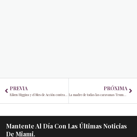
Prev
Ne
PREVIA
PRÓXIMA
Eileen Higgins y el Mes de Acción contra el Hambre
La madre de todas las caravanas Trump y su importancia
Mantente Al Día Con Las Últimas Noticias
De Miami.