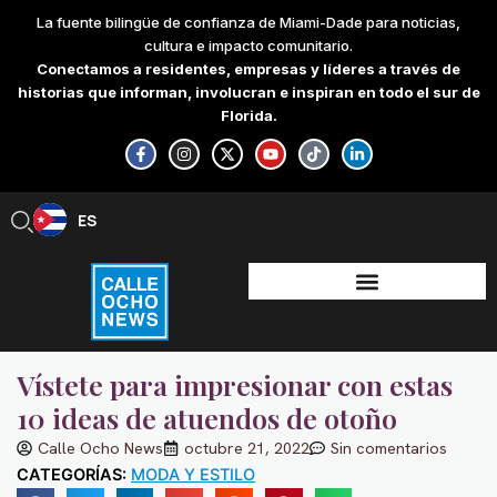
Skip
La fuente bilingüe de confianza de Miami-Dade para noticias,
to
cultura e impacto comunitario.
content
Conectamos a residentes, empresas y líderes a través de
historias que informan, involucran e inspiran en todo el sur de
Florida.
F
I
X
Y
T
L
a
n
-
o
i
i
c
s
t
u
k
n
e
t
w
t
t
k
b
a
i
u
o
e
ES
EN
o
g
t
b
k
d
o
r
t
e
i
k
a
e
n
-
m
r
-
f
i
n
Vístete para impresionar con estas
10 ideas de atuendos de otoño
Calle Ocho News
octubre 21, 2022
Sin comentarios
CATEGORÍAS:
MODA Y ESTILO