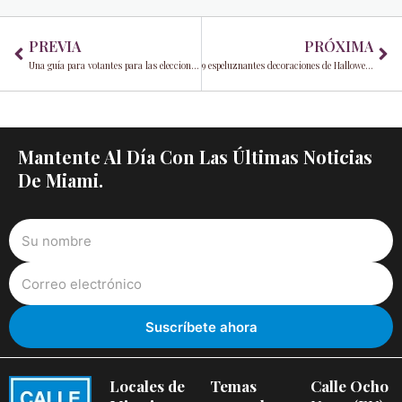
Prev
Ne
PREVIA
PRÓXIMA
Una guía para votantes para las elecciones estadounidenses de 2022
9 espeluznantes decoraciones de Halloween hechas por ti mismo para probar
Mantente Al Día Con Las Últimas Noticias
De Miami.
Locales de
Temas
Calle Ocho