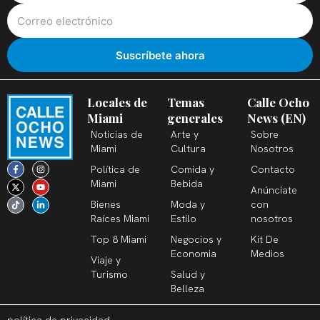
Locales de
Temas
Calle Ocho
Miami
generales
News (EN)
Noticias de
Arte y
Sobre
Miami
Cultura
Nosotros
F
X
T
I
Y
L
Política de
Comida y
Contacto
a
-
i
n
o
i
c
t
k
s
u
n
Miami
Bebida
Anúnciate
e
w
t
t
t
k
b
i
o
a
u
e
Bienes
Moda y
con
o
t
k
g
b
d
o
t
r
e
i
Raíces Miami
Estilo
nosotros
k
e
a
n
-
r
m
-
Top 8 Miami
Negocios y
Kit De
f
i
n
Economia
Medios
Viaje y
Turismo
Salud y
Belleza