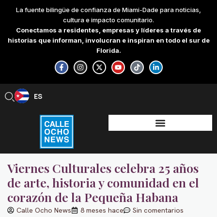
Skip
La fuente bilingüe de confianza de Miami-Dade para noticias,
to
cultura e impacto comunitario.
content
Conectamos a residentes, empresas y líderes a través de
historias que informan, involucran e inspiran en todo el sur de
Florida.
F
I
X
Y
T
L
a
n
-
o
i
i
c
s
t
u
k
n
e
t
w
t
t
k
b
a
i
u
o
e
ES
EN
o
g
t
b
k
d
o
r
t
e
i
k
a
e
n
-
m
r
-
f
i
n
Viernes Culturales celebra 25 años
de arte, historia y comunidad en el
corazón de la Pequeña Habana
Calle Ocho News
8 meses hace
Sin comentarios