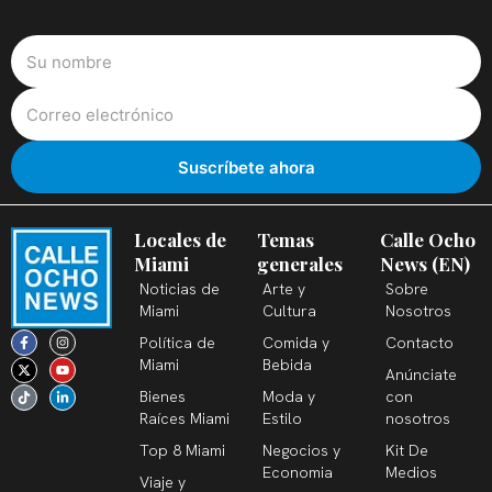
Locales de
Temas
Calle Ocho
Miami
generales
News (EN)
Noticias de
Arte y
Sobre
Miami
Cultura
Nosotros
F
X
T
I
Y
L
Política de
Comida y
Contacto
a
-
i
n
o
i
c
t
k
s
u
n
Miami
Bebida
Anúnciate
e
w
t
t
t
k
b
i
o
a
u
e
Bienes
Moda y
con
o
t
k
g
b
d
o
t
r
e
i
Raíces Miami
Estilo
nosotros
k
e
a
n
-
r
m
-
Top 8 Miami
Negocios y
Kit De
f
i
n
Economia
Medios
Viaje y