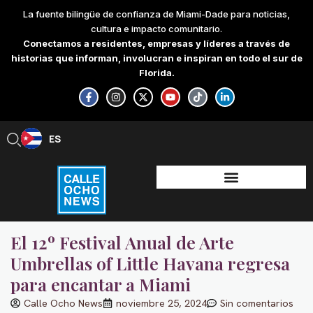
Skip
La fuente bilingüe de confianza de Miami-Dade para noticias,
to
cultura e impacto comunitario.
content
Conectamos a residentes, empresas y líderes a través de
historias que informan, involucran e inspiran en todo el sur de
Florida.
F
I
X
Y
T
L
a
n
-
o
i
i
c
s
t
u
k
n
e
t
w
t
t
k
b
a
i
u
o
e
ES
EN
o
g
t
b
k
d
o
r
t
e
i
k
a
e
n
-
m
r
-
f
i
n
El 12º Festival Anual de Arte
Umbrellas of Little Havana regresa
para encantar a Miami
Calle Ocho News
noviembre 25, 2024
Sin comentarios