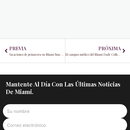
Prev
Ne
PREVIA
PRÓXIMA
Vacaciones de primavera en Miami Beach 2025: lo que los visitantes deben saber sobre las nuevas normas de seguridad
El campus médico del Miami Dade College organiza la feria anual de salud comunitaria
Mantente Al Día Con Las Últimas Noticias
De Miami.