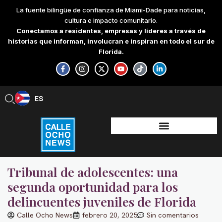
Skip
La fuente bilingüe de confianza de Miami-Dade para noticias,
to
cultura e impacto comunitario.
content
Conectamos a residentes, empresas y líderes a través de
historias que informan, involucran e inspiran en todo el sur de
Florida.
F
I
X
Y
T
L
a
n
-
o
i
i
c
s
t
u
k
n
e
t
w
t
t
k
b
a
i
u
o
e
ES
EN
o
g
t
b
k
d
o
r
t
e
i
k
a
e
n
-
m
r
-
f
i
n
Tribunal de adolescentes: una
segunda oportunidad para los
delincuentes juveniles de Florida
Calle Ocho News
febrero 20, 2025
Sin comentarios