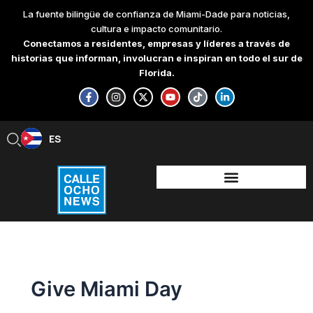
Skip
La fuente bilingüe de confianza de Miami-Dade para noticias,
to
cultura e impacto comunitario.
content
Conectamos a residentes, empresas y líderes a través de
historias que informan, involucran e inspiran en todo el sur de
Florida.
F
I
X
Y
T
L
a
n
-
o
i
i
c
s
t
u
k
n
e
t
w
t
t
k
b
a
i
u
o
e
ES
EN
o
g
t
b
k
d
o
r
t
e
i
k
a
e
n
-
m
r
-
f
i
n
Give Miami Day