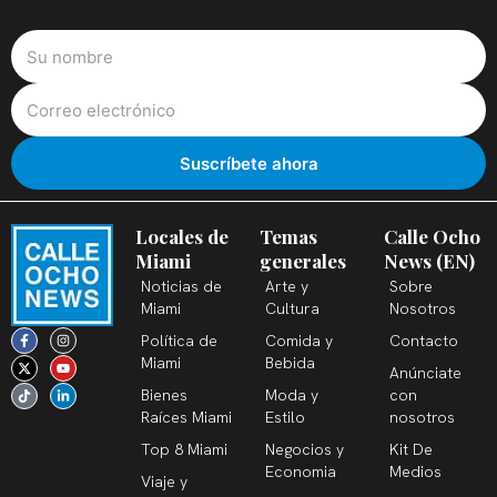
Locales de
Temas
Calle Ocho
Miami
generales
News (EN)
Noticias de
Arte y
Sobre
Miami
Cultura
Nosotros
F
X
T
I
Y
L
Política de
Comida y
Contacto
a
-
i
n
o
i
c
t
k
s
u
n
Miami
Bebida
Anúnciate
e
w
t
t
t
k
b
i
o
a
u
e
Bienes
Moda y
con
o
t
k
g
b
d
o
t
r
e
i
Raíces Miami
Estilo
nosotros
k
e
a
n
-
r
m
-
Top 8 Miami
Negocios y
Kit De
f
i
n
Economia
Medios
Viaje y