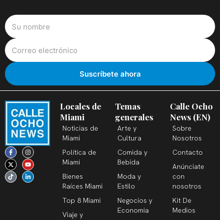
Locales de
Temas
Calle Ocho
Miami
generales
News (EN)
Noticias de
Arte y
Sobre
Miami
Cultura
Nosotros
F
X
T
I
Y
L
Política de
Comida y
Contacto
a
-
i
n
o
i
c
t
k
s
u
n
Miami
Bebida
Anúnciate
e
w
t
t
t
k
b
i
o
a
u
e
Bienes
Moda y
con
o
t
k
g
b
d
o
t
r
e
i
Raíces Miami
Estilo
nosotros
k
e
a
n
-
r
m
-
Top 8 Miami
Negocios y
Kit De
f
i
n
Economia
Medios
Viaje y