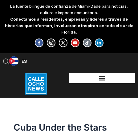
Skip
La fuente bilingüe de confianza de Miami-Dade para noticias,
to
cultura e impacto comunitario.
content
Conectamos a residentes, empresas y líderes a través de
historias que informan, involucran e inspiran en todo el sur de
Florida.
F
I
X
Y
T
L
a
n
-
o
i
i
c
s
t
u
k
n
e
t
w
t
t
k
b
a
i
u
o
e
ES
EN
o
g
t
b
k
d
o
r
t
e
i
k
a
e
n
-
m
r
-
f
i
n
Cuba Under the Stars