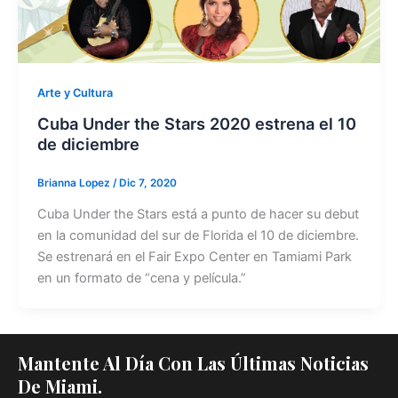
Arte y Cultura
Cuba Under the Stars 2020 estrena el 10
de diciembre
Brianna Lopez
/
Dic 7, 2020
Cuba Under the Stars está a punto de hacer su debut
en la comunidad del sur de Florida el 10 de diciembre.
Se estrenará en el Fair Expo Center en Tamiami Park
en un formato de “cena y película.”
Mantente Al Día Con Las Últimas Noticias
De Miami.