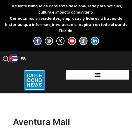
Skip
La fuente bilingüe de confianza de Miami-Dade para noticias,
to
cultura e impacto comunitario.
content
Conectamos a residentes, empresas y líderes a través de
historias que informan, involucran e inspiran en todo el sur de
Florida.
F
I
X
Y
T
L
a
n
-
o
i
i
c
s
t
u
k
n
e
t
w
t
t
k
b
a
i
u
o
e
ES
EN
o
g
t
b
k
d
o
r
t
e
i
k
a
e
n
-
m
r
-
f
i
n
Aventura Mall