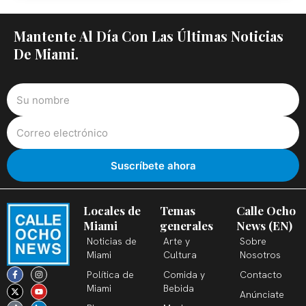
Mantente Al Día Con Las Últimas Noticias
De Miami.
Locales de
Temas
Calle Ocho
Miami
generales
News (EN)
Noticias de
Arte y
Sobre
Miami
Cultura
Nosotros
F
X
T
I
Y
L
Política de
Comida y
Contacto
a
-
i
n
o
i
c
t
k
s
u
n
Miami
Bebida
Anúnciate
e
w
t
t
t
k
b
i
o
a
u
e