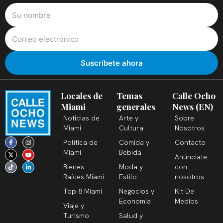
Locales de
Temas
Calle Ocho
Miami
generales
News (EN)
Noticias de
Arte y
Sobre
Miami
Cultura
Nosotros
F
X
T
I
Y
L
Política de
Comida y
Contacto
a
-
i
n
o
i
c
t
k
s
u
n
Miami
Bebida
Anúnciate
e
w
t
t
t
k
b
i
o
a
u
e
Bienes
Moda y
con
o
t
k
g
b
d
o
t
r
e
i
Raíces Miami
Estilo
nosotros
k
e
a
n
-
r
m
-
Top 8 Miami
Negocios y
Kit De
f
i
n
Economia
Medios
Viaje y
Turismo
Salud y