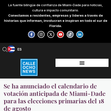
Skip
La fuente bilingüe de confianza de Miami-Dade para noticias,
to
cultura e impacto comunitario.
content
Conectamos a residentes, empresas y líderes a través de
historias que informan, involucran e inspiran en todo el sur de
Florida.
F
I
X
Y
T
L
a
n
-
o
i
i
c
s
t
u
k
n
e
t
w
t
t
k
b
a
i
u
o
e
ES
EN
o
g
t
b
k
d
o
r
t
e
i
k
a
e
n
-
m
r
-
f
i
n
Se ha anunciado el calendario de
votación anticipada de Miami-Dade
para las elecciones primarias del 18
de agosto