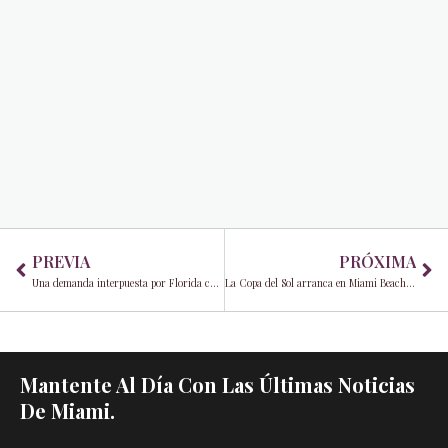
Prev
Ne
PREVIA
PRÓXIMA
Una demanda interpuesta por Florida contra OpenAI plantea nuevas preguntas sobre la seguridad y la responsabilidad de la IA
La Copa del Sol arranca en Miami Beach y dan comienzo las celebraciones del Mundial de la FIFA 2026
Mantente Al Día Con Las Últimas Noticias
De Miami.