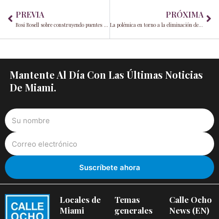
Prev
Ne
PREVIA
PRÓXIMA
Rosi Rosell sobre construyendo puentes en Miami: Un mensaje de nuestra Editora en Jefe para 2025
La polémica en torno a la eliminación de Cuba de la lista de países terroristas por parte de Biden: qué significa para el pueblo cubano y la comunidad cubanoamericana de Miami
Mantente Al Día Con Las Últimas Noticias
De Miami.
Locales de
Temas
Calle Ocho
Miami
generales
News (EN)