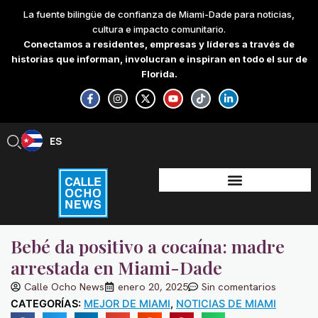
Skip
La fuente bilingüe de confianza de Miami-Dade para noticias,
to
cultura e impacto comunitario.
content
Conectamos a residentes, empresas y líderes a través de
historias que informan, involucran e inspiran en todo el sur de
Florida.
F
I
X
Y
T
L
a
n
-
o
i
i
c
s
t
u
k
n
e
t
w
t
t
k
b
a
i
u
o
e
ES
EN
o
g
t
b
k
d
o
r
t
e
i
k
a
e
n
-
m
r
-
f
i
n
Bebé da positivo a cocaína: madre
arrestada en Miami-Dade
Calle Ocho News
enero 20, 2025
Sin comentarios
CATEGORÍAS:
MEJOR DE MIAMI
,
NOTICIAS DE MIAMI