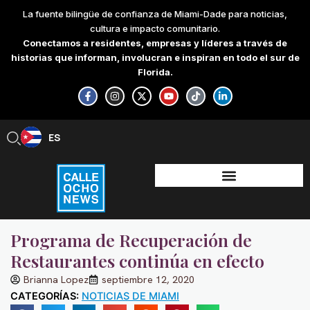
Skip
La fuente bilingüe de confianza de Miami-Dade para noticias,
to
cultura e impacto comunitario.
content
Conectamos a residentes, empresas y líderes a través de
historias que informan, involucran e inspiran en todo el sur de
Florida.
F
I
X
Y
T
L
a
n
-
o
i
i
c
s
t
u
k
n
e
t
w
t
t
k
b
a
i
u
o
e
ES
EN
o
g
t
b
k
d
o
r
t
e
i
k
a
e
n
-
m
r
-
f
i
n
Programa de Recuperación de
Restaurantes continúa en efecto
Brianna Lopez
septiembre 12, 2020
CATEGORÍAS:
NOTICIAS DE MIAMI