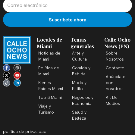
Locales de
Temas
Calle Ocho
Miami
generales
News (EN)
Noticias de
Arte y
Sobre
Miami
Cultura
Nosotros
F
X
T
I
Y
L
Política de
Comida y
Contacto
a
-
i
n
o
i
c
t
k
s
u
n
Miami
Bebida
Anúnciate
e
w
t
t
t
k
b
i
o
a
u
e
Bienes
Moda y
con
o
t
k
g
b
d
o
t
r
e
i
Raíces Miami
Estilo
nosotros
k
e
a
n
-
r
m
-
Top 8 Miami
Negocios y
Kit De
f
i
n
Economia
Medios
Viaje y
Turismo
Salud y
Belleza
política de privacidad