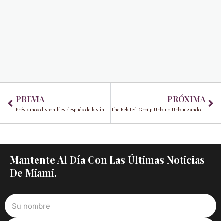
Prev
Ne
PREVIA
PRÓXIMA
Préstamos disponibles después de las inundaciones de mayo
The Related Group Urbano Urbanizando la Pequeña Habana
Mantente Al Día Con Las Últimas Noticias
De Miami.