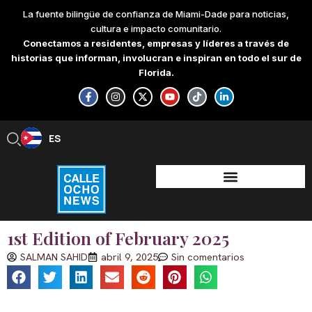
Skip
La fuente bilingüe de confianza de Miami-Dade para noticias,
to
cultura e impacto comunitario.
content
Conectamos a residentes, empresas y líderes a través de
historias que informan, involucran e inspiran en todo el sur de
Florida.
F
I
X
Y
T
L
a
n
-
o
i
i
c
s
t
u
k
n
e
t
w
t
t
k
b
a
i
u
o
e
ES
EN
o
g
t
b
k
d
o
r
t
e
i
k
a
e
n
-
m
r
-
f
i
n
1st Edition of February 2025
SALMAN SAHID
abril 9, 2025
Sin comentarios