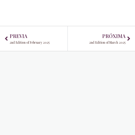
Prev
Ne
PREVIA
PRÓXIMA
2nd Edition of February 2025
2nd Edition of March 2025