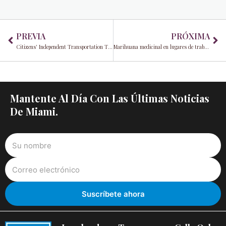
Prev
Ne
PREVIA
PRÓXIMA
Citizens' Independent Transportation Trust elige nuevos directivos para liderar el futuro del transporte público de Miami-Dade
Marihuana medicinal en lugares de trabajo de Florida: Equilibrando compasión, cumplimiento y seguridad
Mantente Al Día Con Las Últimas Noticias
De Miami.