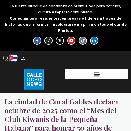
Skip
La fuente bilingüe de confianza de Miami-Dade para noticias,
to
cultura e impacto comunitario.
content
Conectamos a residentes, empresas y líderes a través de
historias que informan, involucran e inspiran en todo el sur de
Florida.
F
I
X
Y
T
L
a
n
-
o
i
i
c
s
t
u
k
n
e
t
w
t
t
k
b
a
i
u
o
e
ES
EN
o
g
t
b
k
d
o
r
t
e
i
k
a
e
n
-
m
r
-
f
i
n
La ciudad de Coral Gables declara
octubre de 2025 como el “Mes del
Club Kiwanis de la Pequeña
Habana” para honrar 50 años de