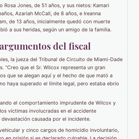
mo Rosa Jones, de 51 años, y sus nietos: Kamari
ños, Azariah McCall, de 8 años, e Ireanna
am, de 13 años, inicialmente quedó con muerte
ió a sus heridas, según un amigo de la familia.
 argumentos del fiscal
les, la jueza del Tribunal de Circuito de Miami-Dade
s. “Creo que el Sr. Wilcox representa un gran
os que se alegan aquí y el hecho de que mató a
o haya superado el límite legal, pero estaba ebrio
citando el comportamiento imprudente de Wilcox y
os víctimas involucradas en el accidente
 devastación causada por el incidente.
ehicular y cinco cargos de homicidio involuntario,
o en prisión si es declarado culpable. La decisión