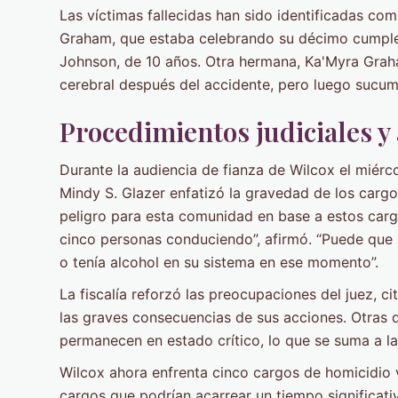
Las víctimas fallecidas han sido identificadas co
Graham, que estaba celebrando su décimo cumplea
Johnson, de 10 años. Otra hermana, Ka'Myra Grah
cerebral después del accidente, pero luego sucumb
Procedimientos judiciales y
Durante la audiencia de fianza de Wilcox el miérco
Mindy S. Glazer enfatizó la gravedad de los cargo
peligro para esta comunidad en base a estos carg
cinco personas conduciendo”, afirmó. “Puede que n
o tenía alcohol en su sistema en ese momento”.
La fiscalía reforzó las preocupaciones del juez, 
las graves consecuencias de sus acciones. Otras d
permanecen en estado crítico, lo que se suma a la
Wilcox ahora enfrenta cinco cargos de homicidio v
cargos que podrían acarrear un tiempo significativ