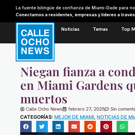
Skip
La fuente bilingüe de confianza de Miami-Dade para noti
to
Conectamos a residentes, empresas y líderes a través de
content
Noticias
Temas
Top M
Niegan fianza a con
en Miami Gardens qu
muertos
Calle Ocho News
febrero 27, 2025
Sin comenta
CATEGORÍAS:
MEJOR DE MIAMI
,
NOTICIAS DE MI