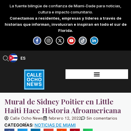
Skip
La fuente bilingüe de confianza de Miami-Dade para noticias,
to
cultura e impacto comunitario.
content
Conectamos a residentes, empresas y líderes a través de
historias que informan, involucran e inspiran en todo el sur de
Florida.
F
I
X
Y
T
L
a
n
-
o
i
i
c
s
t
u
k
n
e
t
w
t
t
k
b
a
i
u
o
e
ES
EN
o
g
t
b
k
d
o
r
t
e
i
k
a
e
n
-
m
r
-
f
i
n
Mural de Sidney Poitier en Little
Haiti Hace Historia Afroamericana
Calle Ocho News
febrero 12, 2022
Sin comentarios
CATEGORÍAS:
NOTICIAS DE MIAMI