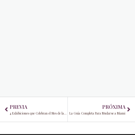
Prev
Ne
PREVIA
PRÓXIMA
4 Exhibiciones que Celebran el Mes de la Historia Afroamericana en Miami
La Guía Completa Para Mudarse a Miami