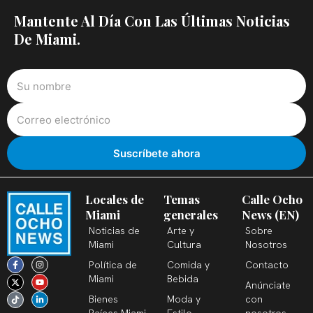
Mantente Al Día Con Las Últimas Noticias
De Miami.
Locales de
Temas
Calle Ocho
Miami
generales
News (EN)
Noticias de
Arte y
Sobre
Miami
Cultura
Nosotros
F
X
T
I
Y
L
Política de
Comida y
Contacto
a
-
i
n
o
i
c
t
k
s
u
n
Miami
Bebida
Anúnciate
e
w
t
t
t
k
b
i
o
a
u
e
Bienes
Moda y
con
o
t
k
g
b
d
o
t
r
e
i