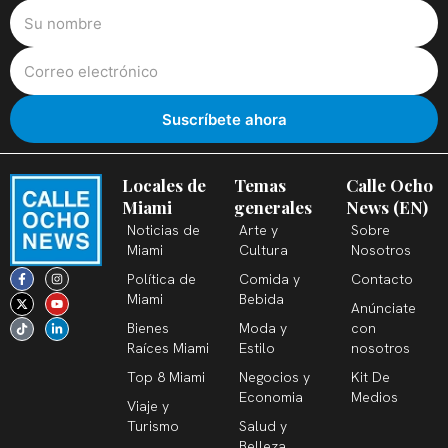
Locales de
Temas
Calle Ocho
Miami
generales
News (EN)
Noticias de
Arte y
Sobre
Miami
Cultura
Nosotros
F
X
T
I
Y
L
Política de
Comida y
Contacto
a
-
i
n
o
i
c
t
k
s
u
n
Miami
Bebida
Anúnciate
e
w
t
t
t
k
b
i
o
a
u
e
Bienes
Moda y
con
o
t
k
g
b
d
o
t
r
e
i
Raíces Miami
Estilo
nosotros
k
e
a
n
-
r
m
-
Top 8 Miami
Negocios y
Kit De
f
i
n
Economia
Medios
Viaje y
Turismo
Salud y
Belleza