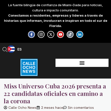
Skip
La fuente bilingüe de confianza de Miami-Dade para noticias,
to
cultura e impacto comunitario.
content
Conectamos a residentes, empresas y líderes a través de
historias que informan, involucran e inspiran en todo el sur de
Florida.
F
I
X
Y
T
L
a
n
-
o
i
i
c
s
t
u
k
n
e
t
w
t
t
k
b
a
i
u
o
e
ES
EN
o
g
t
b
k
d
o
r
t
e
i
k
a
e
n
-
m
r
-
f
i
n
Miss Universo Cuba 2026 presenta a
22 candidatas oficiales en camino a
la corona
Calle Ocho News
2 meses hace
Sin comentarios