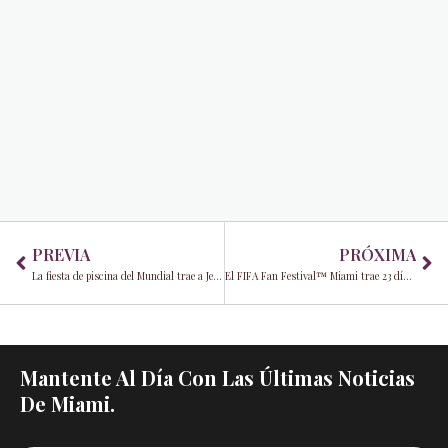
Prev
Ne
PREVIA
PRÓXIMA
La fiesta de piscina del Mundial trae a Jessi Uribe al Seminole Hard Rock Hollywood
El FIFA Fan Festival™ Miami trae 23 días de energía gratuita del Mundial a Bayfront Park
Mantente Al Día Con Las Últimas Noticias
De Miami.