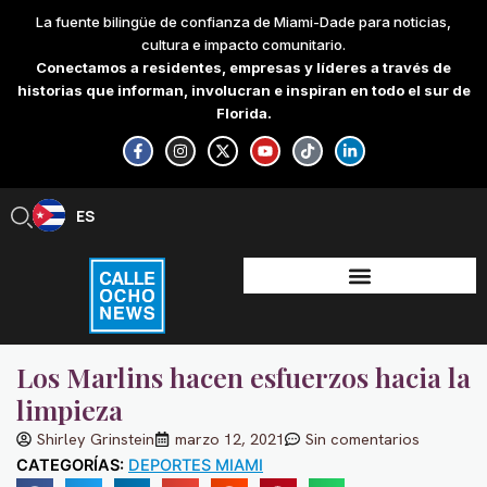
Skip
La fuente bilingüe de confianza de Miami-Dade para noticias,
to
cultura e impacto comunitario.
content
Conectamos a residentes, empresas y líderes a través de
historias que informan, involucran e inspiran en todo el sur de
Florida.
F
I
X
Y
T
L
a
n
-
o
i
i
c
s
t
u
k
n
e
t
w
t
t
k
b
a
i
u
o
e
ES
EN
o
g
t
b
k
d
o
r
t
e
i
k
a
e
n
-
m
r
-
f
i
n
Los Marlins hacen esfuerzos hacia la
limpieza
Shirley Grinstein
marzo 12, 2021
Sin comentarios
CATEGORÍAS:
DEPORTES MIAMI