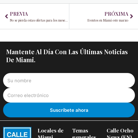
Prev
Ne
PREVIA
PRÓXIMA
No se pierda estas ofertas para los meses de salud y bienestar
Eventos en Miami este marzo
Mantente Al Día Con Las Últimas Noticias
De Miami.
Locales de
Temas
Calle Ocho
Miami
generales
News (EN)