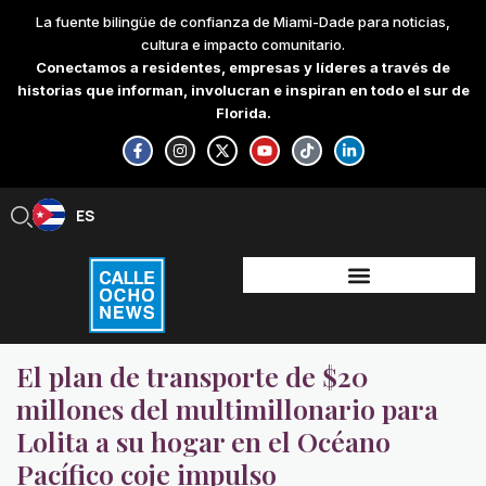
Skip
La fuente bilingüe de confianza de Miami-Dade para noticias,
to
cultura e impacto comunitario.
content
Conectamos a residentes, empresas y líderes a través de
historias que informan, involucran e inspiran en todo el sur de
Florida.
F
I
X
Y
T
L
a
n
-
o
i
i
c
s
t
u
k
n
e
t
w
t
t
k
b
a
i
u
o
e
ES
EN
o
g
t
b
k
d
o
r
t
e
i
k
a
e
n
-
m
r
-
f
i
n
El plan de transporte de $20
millones del multimillonario para
Lolita a su hogar en el Océano
Pacífico coje impulso