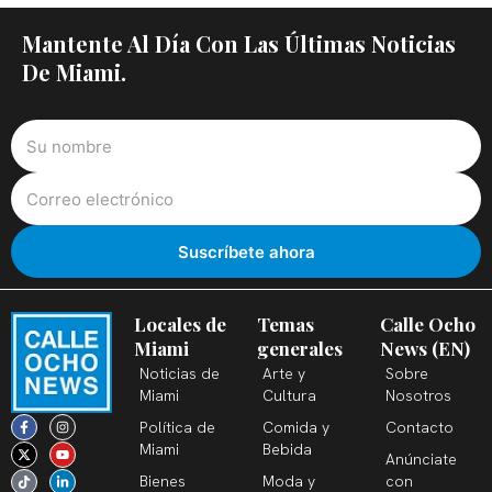
Mantente Al Día Con Las Últimas Noticias
De Miami.
Locales de
Temas
Calle Ocho
Miami
generales
News (EN)
Noticias de
Arte y
Sobre
Miami
Cultura
Nosotros
F
X
T
I
Y
L
Política de
Comida y
Contacto
a
-
i
n
o
i
c
t
k
s
u
n
Miami
Bebida
Anúnciate
e
w
t
t
t
k
b
i
o
a
u
e
Bienes
Moda y
con
o
t
k
g
b
d