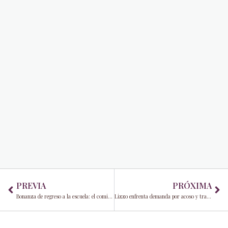
Prev
Ne
PREVIA
PRÓXIMA
Bonanza de regreso a la escuela: el comisionado Manolo Reyes regala 6,000 mochilas
Lizzo enfrenta demanda por acoso y trabajo tóxico: ella alega lo contrario