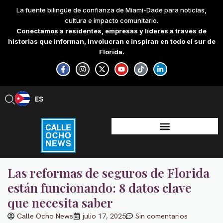
Skip
La fuente bilingüe de confianza de Miami-Dade para noticias,
to
cultura e impacto comunitario.
content
Conectamos a residentes, empresas y líderes a través de
historias que informan, involucran e inspiran en todo el sur de
Florida.
F
I
X
Y
T
L
a
n
-
o
i
i
c
s
t
u
k
n
e
t
w
t
t
k
b
a
i
u
o
e
ES
EN
o
g
t
b
k
d
o
r
t
e
i
k
a
e
n
-
m
r
-
f
i
n
Las reformas de seguros de Florida
están funcionando: 8 datos clave
que necesita saber
Calle Ocho News
julio 17, 2025
Sin comentarios