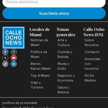
Locales de
Temas
Calle Ocho
Miami
generales
News (EN)
Noticias de
Arte y
Sobre
Miami
Cultura
Nosotros
F
X
T
I
Y
L
Política de
Comida y
Contacto
a
-
i
n
o
i
c
t
k
s
u
n
Miami
Bebida
Anúnciate
e
w
t
t
t
k
b
i
o
a
u
e
Bienes
Moda y
con
o
t
k
g
b
d
o
t
r
e
i
Raíces Miami
Estilo
nosotros
k
e
a
n
-
r
m
-
Top 8 Miami
Negocios y
Kit De
f
i
n
Economia
Medios
Viaje y
Turismo
Salud y
Belleza
política de privacidad