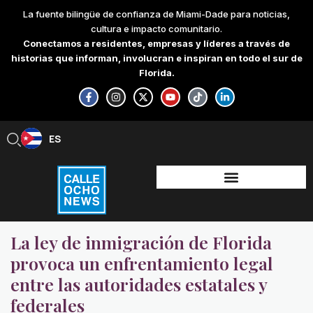
Skip
La fuente bilingüe de confianza de Miami-Dade para noticias,
to
cultura e impacto comunitario.
content
Conectamos a residentes, empresas y líderes a través de
historias que informan, involucran e inspiran en todo el sur de
Florida.
F
I
X
Y
T
L
a
n
-
o
i
i
c
s
t
u
k
n
e
t
w
t
t
k
b
a
i
u
o
e
ES
EN
o
g
t
b
k
d
o
r
t
e
i
k
a
e
n
-
m
r
-
f
i
n
La ley de inmigración de Florida
provoca un enfrentamiento legal
entre las autoridades estatales y
federales