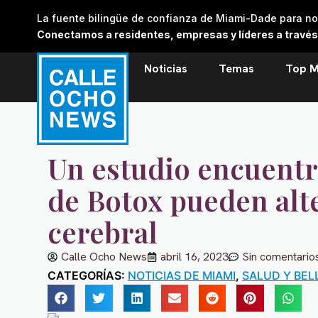
Skip
La fuente bilingüe de confianza de Miami-Dade para noti
to
Conectamos a residentes, empresas y líderes a través de
content
Noticias
Temas
Top M
Un estudio encuentr
de Botox pueden alt
cerebral
Calle Ocho News
abril 16, 2023
Sin comentario
CATEGORÍAS:
NOTICIAS DE MIAMI
,
SALUD Y BEL