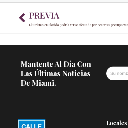
Prev
PREVIA
El turismo en Florida podría verse afectado por recortes presupuesta
Mantente Al Día Con
Las Últimas Noticias
De Miami.
Locales