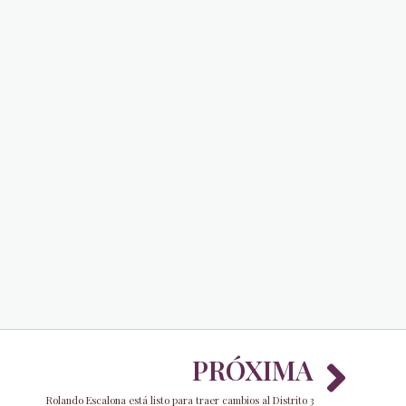
Nex
PRÓXIMA
Rolando Escalona está listo para traer cambios al Distrito 3