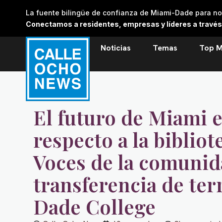
Skip
La fuente bilingüe de confianza de Miami-Dade para noti
to
Conectamos a residentes, empresas y líderes a través de
content
Noticias
Temas
Top M
El futuro de Miami 
respecto a la bibliot
Voces de la comunid
transferencia de te
Dade College