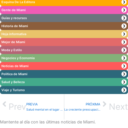
Esquina De La Editora
❯
Gente de Miami
❯
Guías y recursos
❯
Historia de Miami
❯
Hoja informativa
❯
Mejor de Miami
❯
Moda y Estilo
❯
Negocios y Economia
❯
Noticias de Miami
❯
Política de Miami
❯
Salud y Belleza
❯
Viaje y Turismo
❯
Prev
Next
PREVIA
PRÓXIMA
Salud mental en el lugar de trabajo: cómo Aetna™ apoya a los empleados del condado de Miami-Dade más allá de la cobertura tradicional
La creciente preocupación por el vapeo entre los jóvenes; Las escuelas de Florida cambian de enfoque
Mantente al día con las últimas noticias de Miami.