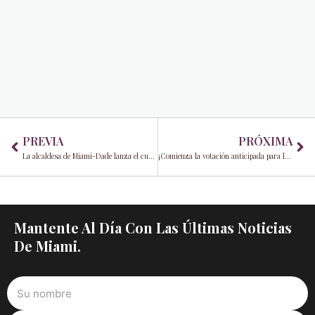
Prev
Ne
PREVIA
PRÓXIMA
La alcaldesa de Miami-Dade lanza el curso de atención al cliente “I AM MIA” en el Aeropuerto Internacional de Miami
¡Comienza la votación anticipada para las elecciones primarias del 20 de agosto!
Mantente Al Día Con Las Últimas Noticias
De Miami.