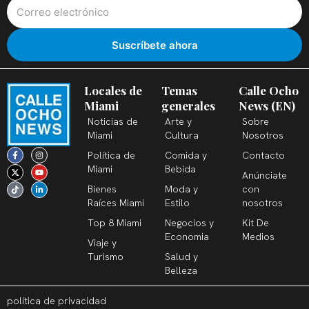
Locales de
Temas
Calle Ocho
Miami
generales
News (EN)
Noticias de
Arte y
Sobre
Miami
Cultura
Nosotros
F
X
T
I
Y
L
Política de
Comida y
Contacto
a
-
i
n
o
i
c
t
k
s
u
n
Miami
Bebida
Anúnciate
e
w
t
t
t
k
b
i
o
a
u
e
Bienes
Moda y
con
o
t
k
g
b
d
o
t
r
e
i
Raíces Miami
Estilo
nosotros
k
e
a
n
-
r
m
-
Top 8 Miami
Negocios y
Kit De
f
i
n
Economia
Medios
Viaje y
Turismo
Salud y
Belleza
política de privacidad