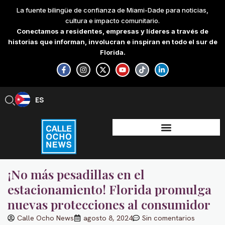
Skip
La fuente bilingüe de confianza de Miami-Dade para noticias,
to
cultura e impacto comunitario.
content
Conectamos a residentes, empresas y líderes a través de
historias que informan, involucran e inspiran en todo el sur de
Florida.
F
I
X
Y
T
L
a
n
-
o
i
i
c
s
t
u
k
n
e
t
w
t
t
k
b
a
i
u
o
e
ES
EN
o
g
t
b
k
d
o
r
t
e
i
k
a
e
n
-
m
r
-
f
i
n
¡No más pesadillas en el
estacionamiento! Florida promulga
nuevas protecciones al consumidor
Calle Ocho News
agosto 8, 2024
Sin comentarios