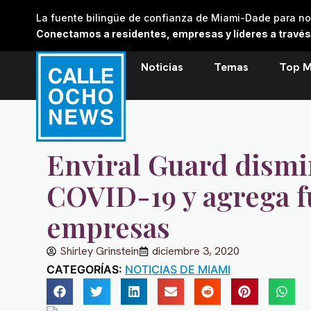
Skip
La fuente bilingüe de confianza de Miami-Dade para noti
to
Conectamos a residentes, empresas y líderes a través de
content
Noticias
Temas
Top M
Enviral Guard dismi
COVID-19 y agrega f
empresas
Shirley Grinstein
diciembre 3, 2020
CATEGORÍAS:
NOTICIAS DE MIAMI