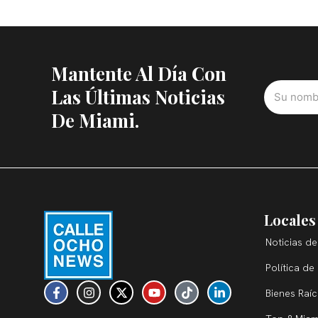
Mantente Al Día Con
Las Últimas Noticias
De Miami.
Locales
Noticias de
Política de
F
I
X
Y
T
L
Bienes Raí
a
n
-
o
i
i
c
s
t
u
k
n