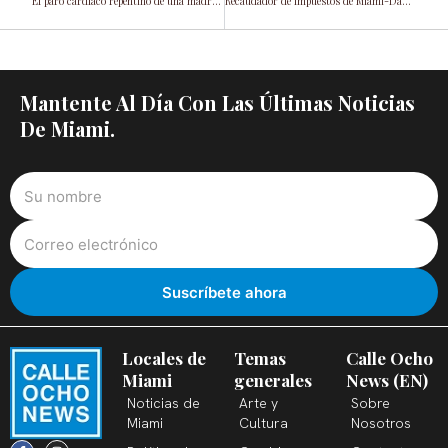
El paro cardíaco repentino de una madre joven genera apoyo comunitario y concienciación sobre la salud en todo el sur de Florida
Recaudador de Impuestos de Miami-Dade lidera acción audaz contra comercio ilegal vinculado a Cuba
Mantente Al Día Con Las Últimas Noticias
De Miami.
Locales de
Temas
Calle Ocho
Miami
generales
News (EN)
Noticias de
Arte y
Sobre
Miami
Cultura
Nosotros
F
X
T
I
Y
L