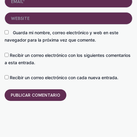
Website
Guarda mi nombre, correo electrónico y web en este
navegador para la próxima vez que comente.
Recibir un correo electrónico con los siguientes comentarios
a esta entrada.
Recibir un correo electrónico con cada nueva entrada.