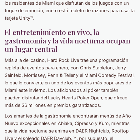
los residentes de Miami que disfrutan de los juegos con un
toque de emoción, enero está repleto de razones para usar la
tarjeta Unity™.
El entretenimiento en vivo, la
gastronomía y la vida nocturna ocupan
un lugar central
Más allá del casino, Hard Rock Live trae una programación
repleta de eventos para enero, con Chris Stapleton, Jerry
Seinfeld, Morrissey, Penn & Teller y el Miami Comedy Festival,
lo que lo convierte en uno de los eventos más populares de
Miami este invierno. Los aficionados al póker también
pueden disfrutar del Lucky Hearts Poker Open, que ofrece
más de $6 millones en premios garantizados.
Los amantes de la gastronomía encontrarán menús de Año
Nuevo excepcionales en Abiaka, Cipresso y Kuro, mientras
que la vida nocturna se anima en DAER Nightclub, Rooftop
Live y el soleado DAER Dayclub. Y, por supuesto, el