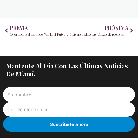
Prev
Ne
PREVIA
PRÓXIMA
Experimente el debut del World of Nutcracker en Doral esta temporada navideña
Citizens reduce las pólizas de propietarios de Florida que ahora sufren un aumento de las primas
Mantente Al Día Con Las Últimas Noticias
De Miami.