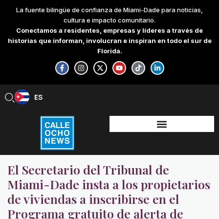
Skip
La fuente bilingüe de confianza de Miami-Dade para noticias,
to
cultura e impacto comunitario.
content
Conectamos a residentes, empresas y líderes a través de
historias que informan, involucran e inspiran en todo el sur de
Florida.
F
I
X
Y
T
L
a
n
-
o
i
i
c
s
t
u
k
n
e
t
w
t
t
k
b
a
i
u
o
e
ES
EN
o
g
t
b
k
d
o
r
t
e
i
k
a
e
n
-
m
r
-
f
i
n
El Secretario del Tribunal de
Miami-Dade insta a los propietarios
de viviendas a inscribirse en el
Programa gratuito de alerta de