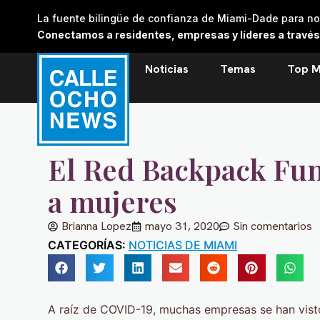
Skip
La fuente bilingüe de confianza de Miami-Dade para noti
to
Conectamos a residentes, empresas y líderes a través de
content
Noticias
Temas
Top M
El Red Backpack Fun
a mujeres
Brianna Lopez
mayo 31, 2020
Sin comentarios
CATEGORÍAS:
NOTICIAS DE MIAMI
A raíz de COVID-19, muchas empresas se han vist