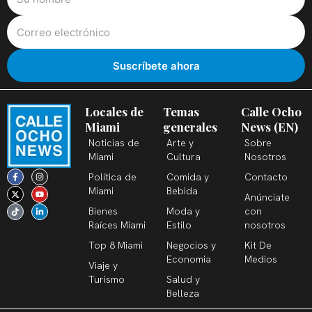
Locales de
Temas
Calle Ocho
Miami
generales
News (EN)
Noticias de
Arte y
Sobre
Miami
Cultura
Nosotros
F
X
T
I
Y
L
Política de
Comida y
Contacto
a
-
i
n
o
i
c
t
k
s
u
n
Miami
Bebida
Anúnciate
e
w
t
t
t
k
b
i
o
a
u
e
Bienes
Moda y
con
o
t
k
g
b
d
o
t
r
e
i
Raíces Miami
Estilo
nosotros
k
e
a
n
-
r
m
-
Top 8 Miami
Negocios y
Kit De
f
i
n
Economia
Medios
Viaje y
Turismo
Salud y
Belleza