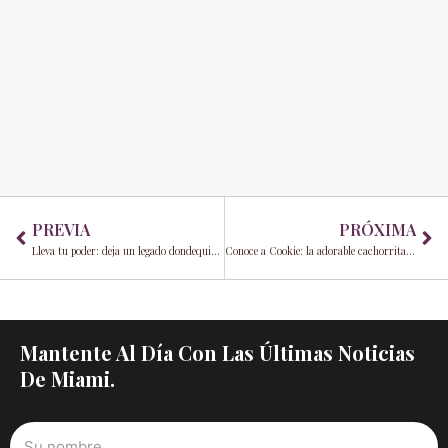
Prev
Ne
PREVIA
PRÓXIMA
Lleva tu poder: deja un legado dondequiera que vayas
Conoce a Cookie: la adorable cachorrita que roba corazones en el Mega Puptoberfest 2025 de Miami
Mantente Al Día Con Las Últimas Noticias
De Miami.