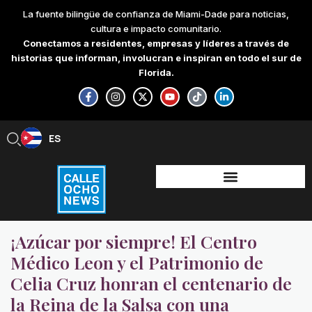
Skip
La fuente bilingüe de confianza de Miami-Dade para noticias,
to
cultura e impacto comunitario.
content
Conectamos a residentes, empresas y líderes a través de
historias que informan, involucran e inspiran en todo el sur de
Florida.
F
I
X
Y
T
L
a
n
-
o
i
i
c
s
t
u
k
n
e
t
w
t
t
k
b
a
i
u
o
e
ES
EN
o
g
t
b
k
d
o
r
t
e
i
k
a
e
n
-
m
r
-
f
i
n
¡Azúcar por siempre! El Centro
Médico Leon y el Patrimonio de
Celia Cruz honran el centenario de
la Reina de la Salsa con una