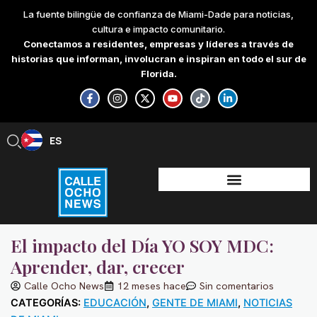
Skip
La fuente bilingüe de confianza de Miami-Dade para noticias,
to
cultura e impacto comunitario.
content
Conectamos a residentes, empresas y líderes a través de
historias que informan, involucran e inspiran en todo el sur de
Florida.
F
I
X
Y
T
L
a
n
-
o
i
i
c
s
t
u
k
n
e
t
w
t
t
k
b
a
i
u
o
e
ES
EN
o
g
t
b
k
d
o
r
t
e
i
k
a
e
n
-
m
r
-
f
i
n
El impacto del Día YO SOY MDC:
Aprender, dar, crecer
Calle Ocho News
12 meses hace
Sin comentarios
CATEGORÍAS:
EDUCACIÓN
,
GENTE DE MIAMI
,
NOTICIAS