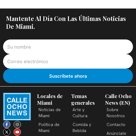
Mantente Al Día Con Las Últimas Noticias
De Miami.
Locales de
Temas
Calle Ocho
Miami
generales
News (EN)
Noticias de
Arte y
Sobre
Miami
Cultura
Nosotros
F
X
T
I
Y
L
Política de
Comida y
Contacto
a
-
i
n
o
i
c
t
k
s
u
n
Miami
Bebida
Anúnciate
e
w
t
t
t
k