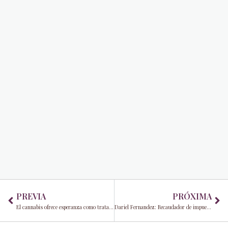
Prev
Ne
PREVIA
PRÓXIMA
El cannabis ofrece esperanza como tratamiento para la anemia de células falciformes
Dariel Fernandez: Recaudador de impuestos y protector del tesoro público