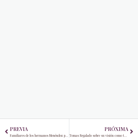
Prev
Ne
PREVIA
PRÓXIMA
Familiares de los hermanos Menéndez piden su liberación en medio de nuevas evidencias de abusos
Tomas Regalado sobre su visión como tasador de propiedades en Miami-Dade: ofreciendo esperanza en medio del aumento de los costos