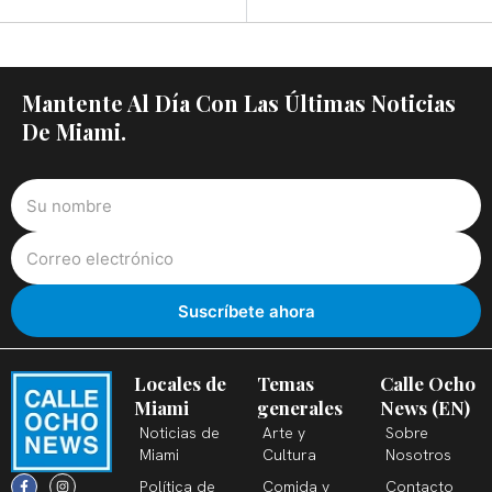
Mantente Al Día Con Las Últimas Noticias
De Miami.
Locales de
Temas
Calle Ocho
Miami
generales
News (EN)
Noticias de
Arte y
Sobre
Miami
Cultura
Nosotros
F
X
T
I
Y
L
Política de
Comida y
Contacto
a
-
i
n
o
i