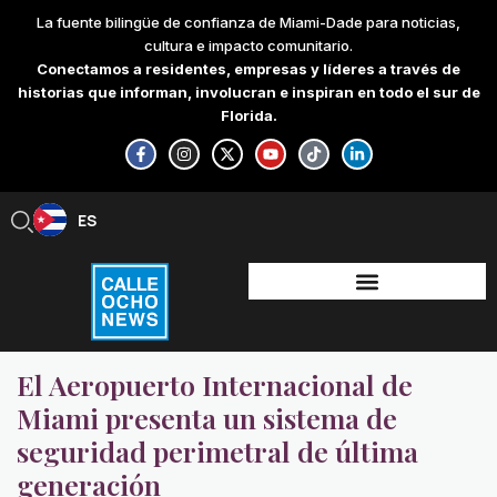
Skip
La fuente bilingüe de confianza de Miami-Dade para noticias,
to
cultura e impacto comunitario.
content
Conectamos a residentes, empresas y líderes a través de
historias que informan, involucran e inspiran en todo el sur de
Florida.
F
I
X
Y
T
L
a
n
-
o
i
i
c
s
t
u
k
n
e
t
w
t
t
k
b
a
i
u
o
e
ES
EN
o
g
t
b
k
d
o
r
t
e
i
k
a
e
n
-
m
r
-
f
i
n
El Aeropuerto Internacional de
Miami presenta un sistema de
seguridad perimetral de última
generación