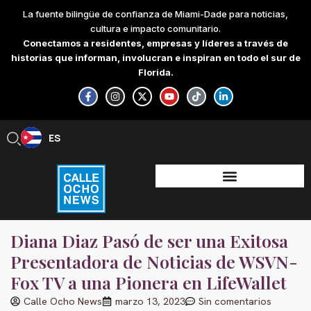
Skip
La fuente bilingüe de confianza de Miami-Dade para noticias,
to
cultura e impacto comunitario.
content
Conectamos a residentes, empresas y líderes a través de
historias que informan, involucran e inspiran en todo el sur de
Florida.
F
I
X
Y
T
L
a
n
-
o
i
i
c
s
t
u
k
n
e
t
w
t
t
k
b
a
i
u
o
e
ES
EN
o
g
t
b
k
d
o
r
t
e
i
k
a
e
n
-
m
r
-
f
i
n
Diana Diaz Pasó de ser una Exitosa
Presentadora de Noticias de WSVN-
Fox TV a una Pionera en LifeWallet
Calle Ocho News
marzo 13, 2023
Sin comentarios