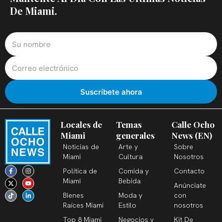
De Miami.
Locales de
Temas
Calle Ocho
Miami
generales
News (EN)
Noticias de
Arte y
Sobre
Miami
Cultura
Nosotros
F
X
T
I
Y
L
Política de
Comida y
Contacto
a
-
i
n
o
i
c
t
k
s
u
n
Miami
Bebida
Anúnciate
e
w
t
t
t
k
b
i
o
a
u
e
Bienes
Moda y
con
o
t
k
g
b
d
o
t
r
e
i
Raíces Miami
Estilo
nosotros
k
e
a
n
-
r
m
-
Top 8 Miami
Negocios y
Kit De
f
i