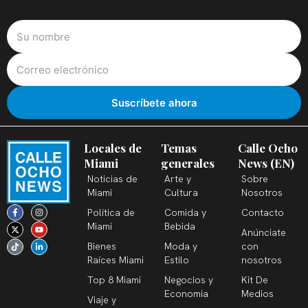
Locales de
Temas
Calle Ocho
Miami
generales
News (EN)
Noticias de
Arte y
Sobre
Miami
Cultura
Nosotros
F
X
T
I
Y
L
Política de
Comida y
Contacto
a
-
i
n
o
i
c
t
k
s
u
n
Miami
Bebida
Anúnciate
e
w
t
t
t
k
b
i
o
a
u
e
Bienes
Moda y
con
o
t
k
g
b
d
o
t
r
e
i
Raíces Miami
Estilo
nosotros
k
e
a
n
-
r
m
-
Top 8 Miami
Negocios y
Kit De
f
i
n
Economia
Medios
Viaje y