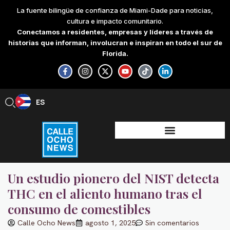
Skip
La fuente bilingüe de confianza de Miami-Dade para noticias,
to
cultura e impacto comunitario.
content
Conectamos a residentes, empresas y líderes a través de
historias que informan, involucran e inspiran en todo el sur de
Florida.
F
I
X
Y
T
L
a
n
-
o
i
i
c
s
t
u
k
n
e
t
w
t
t
k
b
a
i
u
o
e
ES
EN
o
g
t
b
k
d
o
r
t
e
i
k
a
e
n
-
m
r
-
f
i
n
Un estudio pionero del NIST detecta
THC en el aliento humano tras el
consumo de comestibles
Calle Ocho News
agosto 1, 2025
Sin comentarios