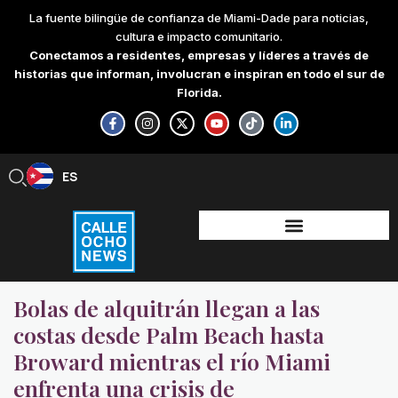
Skip
La fuente bilingüe de confianza de Miami-Dade para noticias,
to
cultura e impacto comunitario.
content
Conectamos a residentes, empresas y líderes a través de
historias que informan, involucran e inspiran en todo el sur de
Florida.
F
I
X
Y
T
L
a
n
-
o
i
i
c
s
t
u
k
n
e
t
w
t
t
k
b
a
i
u
o
e
ES
EN
o
g
t
b
k
d
o
r
t
e
i
k
a
e
n
-
m
r
-
f
i
n
Bolas de alquitrán llegan a las
costas desde Palm Beach hasta
Broward mientras el río Miami
enfrenta una crisis de