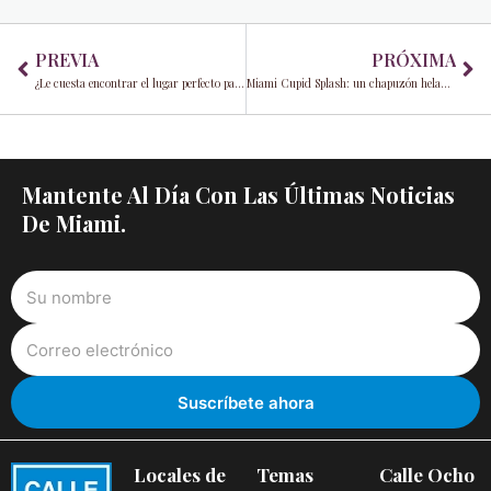
Prev
Ne
PREVIA
PRÓXIMA
¿Le cuesta encontrar el lugar perfecto para una cita de San Valentín? ¡Estos 8 restaurantes de Miami le dejarán sin aliento!
Miami Cupid Splash: un chapuzón helado para ayudar a salvar la bahía de Biscayne
Mantente Al Día Con Las Últimas Noticias
De Miami.
Locales de
Temas
Calle Ocho