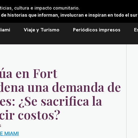
cias, cultura e impacto comunitario.
 historias que informan, involucran e inspiran en todo el sur 
iami
Viaje y Turismo
Periódicos impresos
E
úa en Fort
dena una demanda de
s: ¿Se sacrifica la
cir costos?
s
E MIAMI