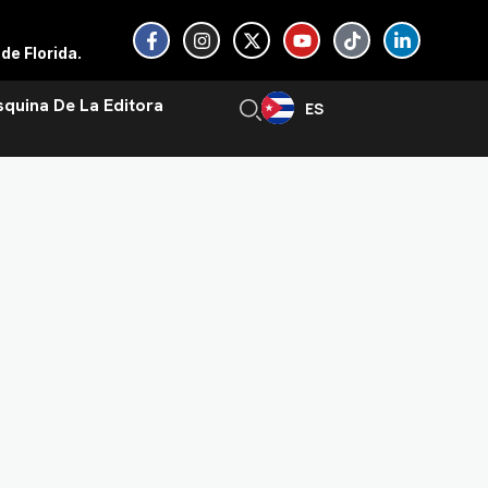
F
I
X
Y
T
L
a
n
-
o
i
i
de Florida.
c
s
t
u
k
n
e
t
w
t
t
k
b
a
i
u
o
e
squina De La Editora
ES
EN
o
g
t
b
k
d
o
r
t
e
i
k
a
e
n
-
m
r
-
f
i
n