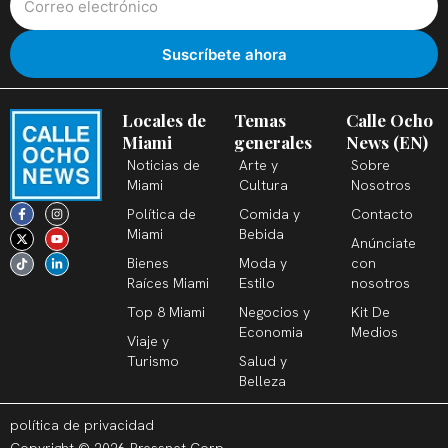
Locales de
Temas
Calle Ocho
Miami
generales
News (EN)
Noticias de
Arte y
Sobre
Miami
Cultura
Nosotros
F
X
T
I
Y
L
Política de
Comida y
Contacto
a
-
i
n
o
i
c
t
k
s
u
n
Miami
Bebida
Anúnciate
e
w
t
t
t
k
b
i
o
a
u
e
Bienes
Moda y
con
o
t
k
g
b
d
o
t
r
e
i
Raíces Miami
Estilo
nosotros
k
e
a
n
-
r
m
-
Top 8 Miami
Negocios y
Kit De
f
i
n
Economia
Medios
Viaje y
Turismo
Salud y
Belleza
política de privacidad