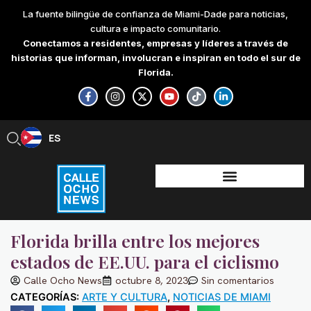
Skip
La fuente bilingüe de confianza de Miami-Dade para noticias,
to
cultura e impacto comunitario.
content
Conectamos a residentes, empresas y líderes a través de
historias que informan, involucran e inspiran en todo el sur de
Florida.
F
I
X
Y
T
L
a
n
-
o
i
i
c
s
t
u
k
n
e
t
w
t
t
k
b
a
i
u
o
e
ES
EN
o
g
t
b
k
d
o
r
t
e
i
k
a
e
n
-
m
r
-
f
i
n
Florida brilla entre los mejores
estados de EE.UU. para el ciclismo
Calle Ocho News
octubre 8, 2023
Sin comentarios
CATEGORÍAS:
ARTE Y CULTURA
,
NOTICIAS DE MIAMI