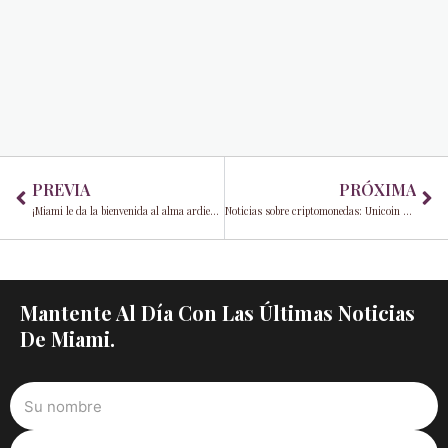
Prev
Ne
PREVIA
PRÓXIMA
¡Miami le da la bienvenida al alma ardiente del Flamenco este noviembre!
Noticias sobre criptomonedas: Unicoin hace historia con la adquisición de un resort de lujo por 335 millones de dólares en Tailandia
Mantente Al Día Con Las Últimas Noticias
De Miami.