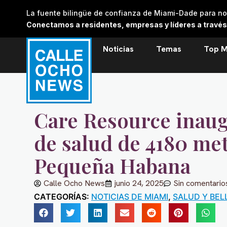
Skip
La fuente bilingüe de confianza de Miami-Dade para noti
to
Conectamos a residentes, empresas y líderes a través de
content
Noticias
Temas
Top M
Care Resource inaug
de salud de 4180 me
Pequeña Habana
Calle Ocho News
junio 24, 2025
Sin comentario
CATEGORÍAS:
NOTICIAS DE MIAMI
,
SALUD Y BEL