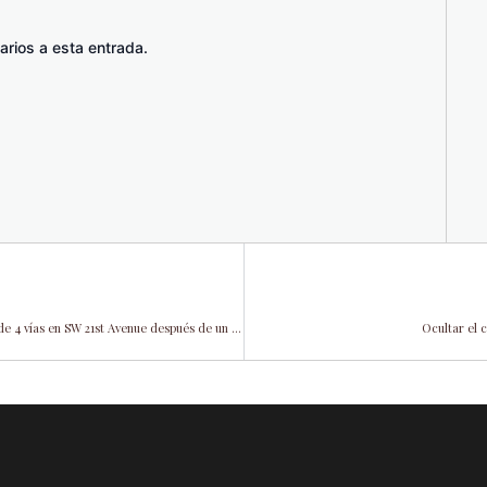
arios a esta entrada.
La comisionada Eileen Higgins lidera el esfuerzo de nuevas paradas de 4 vías en SW 21st Avenue después de un accidente fatal
Ocultar el 