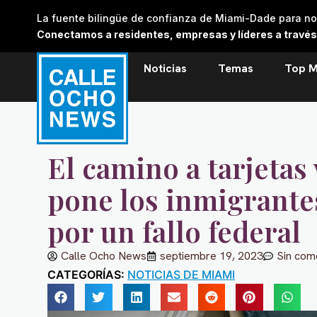
Skip
La fuente bilingüe de confianza de Miami-Dade para noti
to
Conectamos a residentes, empresas y líderes a través de
content
Noticias
Temas
Top M
El camino a tarjetas
pone los inmigrante
por un fallo federal
Calle Ocho News
septiembre 19, 2023
Sin com
CATEGORÍAS:
NOTICIAS DE MIAMI