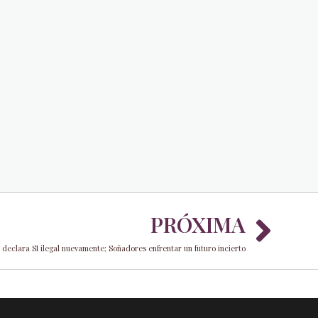
Nex
PRÓXIMA
 declara SI ilegal nuevamente; Soñadores enfrentar un futuro incierto